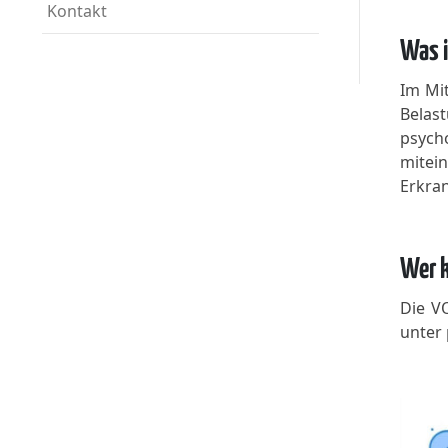
Kontakt
Was i
Im Mit
Belas
psych
mitei
Erkra
Wer k
Die V
unter 