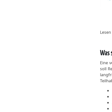
Lesen 
Was s
Eine v
soll R
langfr
Teilha