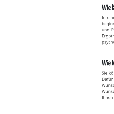
Wie l
In ein
begin
und P
Ergo
psych
Wie k
Sie kö
Dafür
Wunsc
Wunsc
Ihnen 