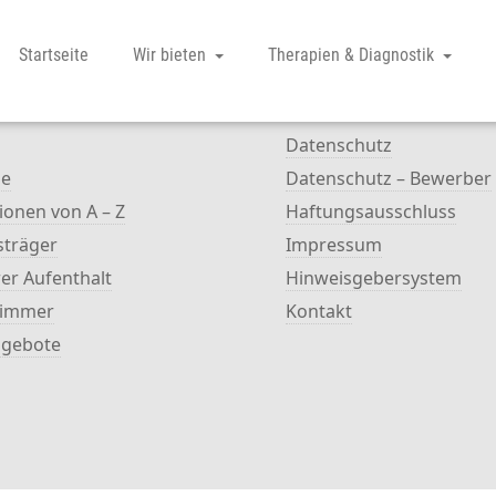
Startseite
Wir bieten
Therapien & Diagnostik
n
Rechtliches
Datenschutz
me
Datenschutz – Bewerber
ionen von A – Z
Haftungsausschluss
sträger
Impressum
rer Aufenthalt
Hinweisgebersystem
Zimmer
Kontakt
ngebote