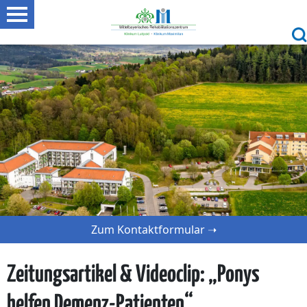
Zum Kontaktformular ➝
Zeitungsartikel & Videoclip: „Ponys
helfen Demenz-Patienten“